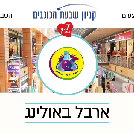
עים
הטבו
ארבל באולינג