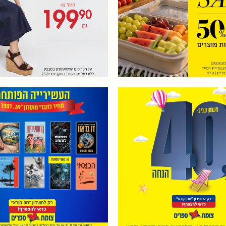
ל מבצעים וקטגוריית
19.8.26. אין כפל מבצעים
על הפריטים הנבחרים.
והנחות. המבצע על קו
ט.ל.ח
קיץ 26 בלבד.
ה על המשחק השני
העשירייה הפותחת כותר
ברות מועדון "מה קורא"
מגוונים, ספרים חדשים, 
גדול של משחקים לכל
ורבי מכר שכבשו את ה
ולכל גיל, זמן איכות
במחיר מיוחד של 39.90 ₪ רק
לחברי וחברות מועדון
משפחתי!
 גמר המלאי, אין כפל
בתוקף עד 31.8.26 או
ם והנחות, מהמגוון
עד גמר המלאי, אין כפל
ע, הזולים מבין כלל
והנחות, מחיר מבצע 
 שיירכשו ע"י הלקוח,
הלקוחות 49.90 ₪, כפוף לתקנון,
ף לתקנון, ט.ל.ח.
ט.ל.ח.