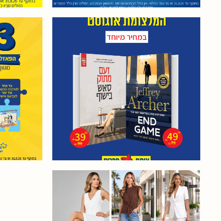
המלצומת החודש אנחנו ממליצים
פאזלים 3 ב- 120 ₪
על כותרים בעברית ובאנגלית
דו צדדים
במחיר מיוחד! "זעם מתוק" מאת
להרכבה ו
סאש בישוף ו- END GAME מאת
בתוקף עד 31.8.26 
JEFFREY ARCHER. בתוקף עד
המלאי, 
31.8.26 או עד גמר המלאי, אין
כפל מב
כפל מבצעים והנחות, כפוף
לתקנון, ט.ל.ח
סופעונה עד 50% הנחה על