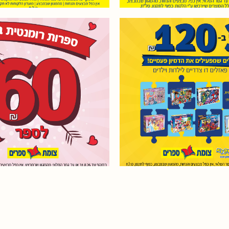
מגוון ענק של ספרות רו
 מגוון פאזלים
כולל ספרים חדשים ורב
 לילדות וילדים, צד אחד
ספרי בוקטוק ועוד עכשי
צד שני לצביעה מהנה.
רק 60 ₪ לספר בצומת ספרים
או עד גמר
בתוקף עד 31.8.26 או עד גמר
מהמגוון שבמבצע, אין
המלאי, מהמגוון שבמבצ
צעים והנחות, כפוף
כפל מבצעים והנחות,
לתקנון, ט.ל.ח.
לתקנון, ט.ל.ח.