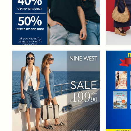
קולקציית קיץ 2026. על
לקציית
הפריטים שבמבצע, הזול
מבניהם.
ים מאוד
מומלצים
עולם,
FINAL SAMMER SALE כל
החנות החל מ- 199.90 ₪ על כל
 "מה
קולקציית קיץ 26! בתוקף עד ה-
19.8.26. אין כפל מבצעים
קורא"!
והנחות. המבצע על קולקציית
 מבצעים
קיץ 26 בלבד.
לכלל