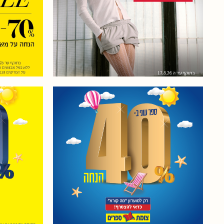
ללא כפ
בתוקף עד ה- 17.8.26.
הסייל. 
40% הנח
40% הנחה על הספר השני
לחברי וח
במגוון ענק של ספרים חדשים,
מגוון 
רבי מכר ועוד לחברי וחברות
המשפחה 
בתוקף עד
מועדון "מה קורא"!
בתוקף עד 31.8.26
31.8.26 או עד גמר המלאי, אין
או עד
כפל מבצעים והנחות, מהמגוון
מבצעי
שבמבצע, הזולים מבין כלל
שבמבצ
המוצרים שיירכשו ע"י הלקוח,
המוצרים
כפוף לתקנון, ט.ל.ח.
כפו