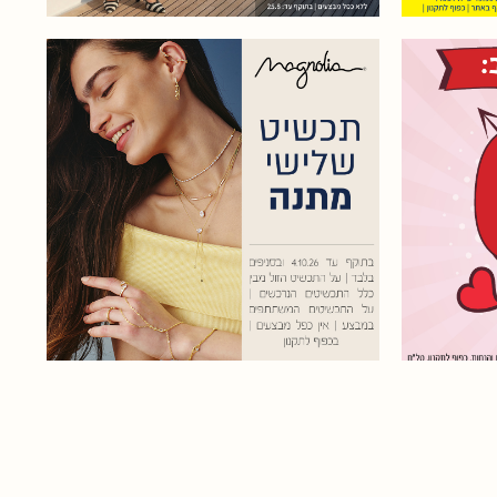
תכשיט שלישי במתנה! בתוקף
עד 4.10.26 | תקף בכל סניפי
מנטית,
הרשת | אין כפל מבצעים | על
י מכר,
התכשיט הזול מבין כלל
ו במבצע
התכשיטים הנרכשים | ניתן
!
לממש הטבות מועדון | ניתן
לממש ולצבור נקודות | לא כולל
ע, אין
פריטי קד"מ | לא כולל שעונים |
 כפוף
בכפוף לתקנון | הנהלת החברה
רשאית להפסיק את המבצע בכל
עת | […]