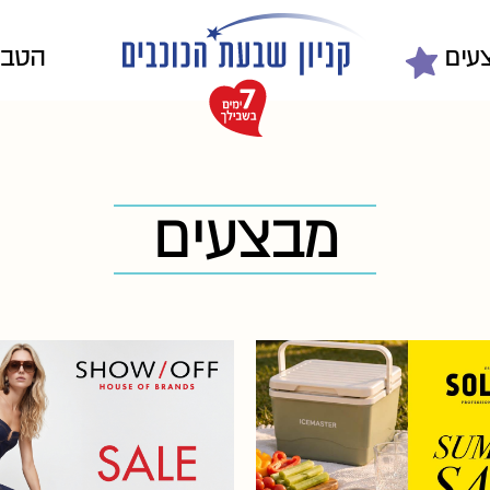
עים
הטבו
מבצעים
FINAL SAMMER SALE כל
הנחה על מאות
החנות החל מ- 199.90 ₪ על כל
קולקציית קיץ 26! בתוקף עד ה-